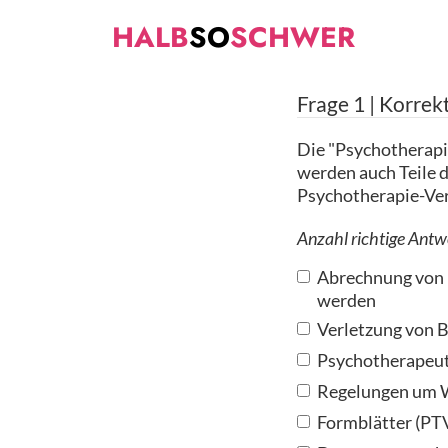
HALB
SO
SCHWER
Frage
1
| Korrek
Die "Psychotherapi
werden auch Teile de
Psychotherapie-Ver
Anzahl richtige Antw
Abrechnung von L
werden
Verletzung von 
Psychotherapeut
Regelungen um W
Formblätter (PT