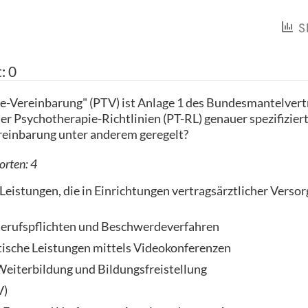
S
t:
0
e-Vereinbarung" (PTV) ist Anlage 1 des Bundesmantelvertr
r Psy­cho­therapie-Richtlinien (PT-RL) genauer spezifiziert.
einbarung unter anderem geregelt?
orten:
4
eistungen, die in Einrichtungen vertragsärztlicher Verso
Berufspflichten und Beschwerdeverfahren
ische Leistungen mittels Videokonferenzen
eiterbildung und Bildungsfreistellung
V)