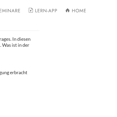
EMINARE
LERN-APP
HOME
ages. In diesen
 Was ist in der
rgung erbracht